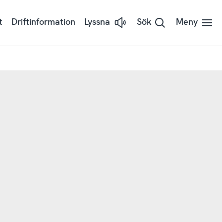
t
Driftinformation
Lyssna
Sök
Meny
Lyssna
till
sidans
text
med
hjälp
av
ReadSpeaker