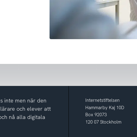
yns inte men när den
Internetstiftelsen
Hammarby Kaj 10D
r lärare och elever att
Box 92073
och nå alla digitala
120 07 Stockholm