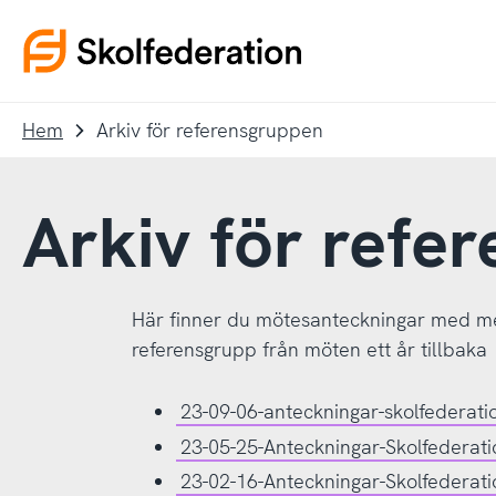
Till
Till
navigering
innehållet
To
startpage
Hem
Arkiv för referensgruppen
Arkiv för refe
Här finner du mötesanteckningar med me
referensgrupp från möten ett år tillbaka
23-09-06-anteckningar-skolfederat
23-05-25-Anteckningar-Skolfederat
23-02-16-Anteckningar-Skolfederat