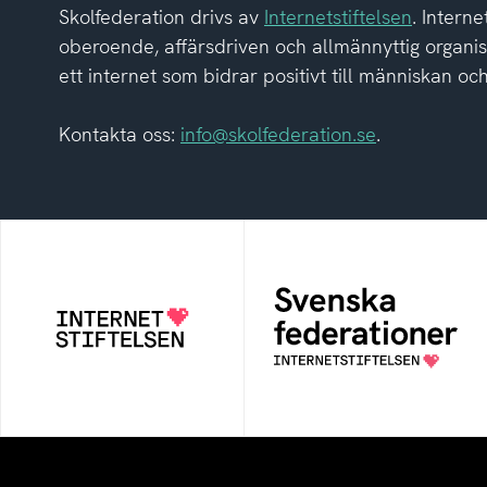
Skolfederation drivs av
Internetstiftelsen
. Interne
oberoende, affärsdriven och allmännyttig organisa
ett internet som bidrar positivt till människan oc
Kontakta oss:
info@skolfederation.se
.
Svenska
Internetstiftelsen
federationer
Internetstiftelsen verkar
Grunden för
för ett internet som
medlemskap i en
bidrar positivt till
sektors- eller
människan och samhället
kontextspecifik
federation