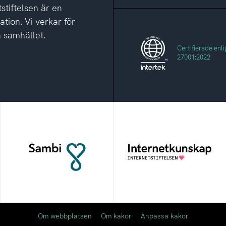
tstiftelsen är en
tion. Vi verkar för
h samhället.
Certifierade enli
27001:2022
Sambi
Internetkunskap
Sambi möjliggör en
Samlad kunskap som
säker åtkomst till digitala
hjälper dig att bli en
tjänster för sektorn vård,
säker och medveten
hälsa och omsorg
internetanvändare
Om webbplatsen
Om kakor
Anpassa kakor