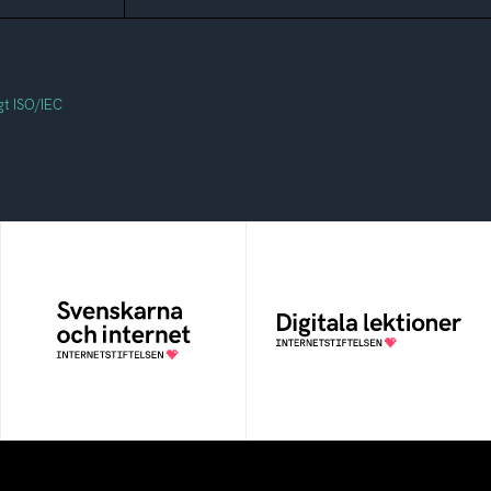
gt ISO/IEC
Svenskarna och
Digitala lektioner
internet
Öppen digital lärresurs
En årlig studie av
med färdiga lektioner för
svenska folkets
alla stadier i grundskolan
internetvanor