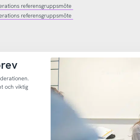
derations referensgruppsmöte
derations referensgruppsmöte
brev
derationen.
 och viktig