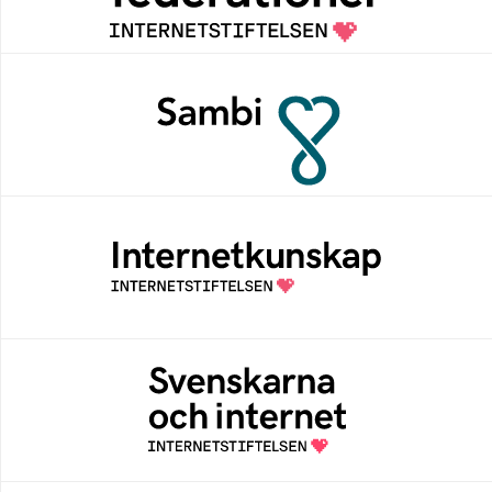
Sambi
Sambi möjliggör en säker åtkomst till
digitala tjänster för sektorn vård, hälsa och
omsorg
Internetkunskap
Samlad kunskap som hjälper dig att bli en
säker och medveten internetanvändare
Svenskarna och internet
En årlig studie av svenska folkets
internetvanor