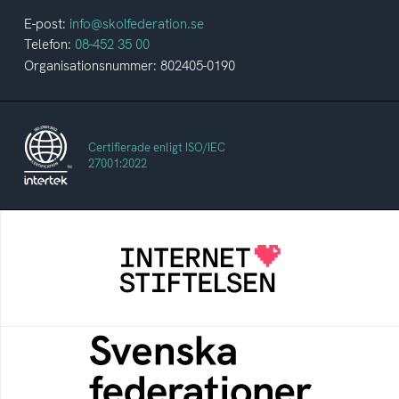
E-post:
info@skolfederation.se
Telefon:
08-452 35 00
Organisationsnummer: 802405-0190
Certifierade enligt ISO/IEC
27001:2022
Internetstiftelsen
Internetstiftelsen verkar för ett internet som
bidrar positivt till människan och samhället
Svenska federationer
Grunden för medlemskap i en sektors- eller
kontextspecifik federation