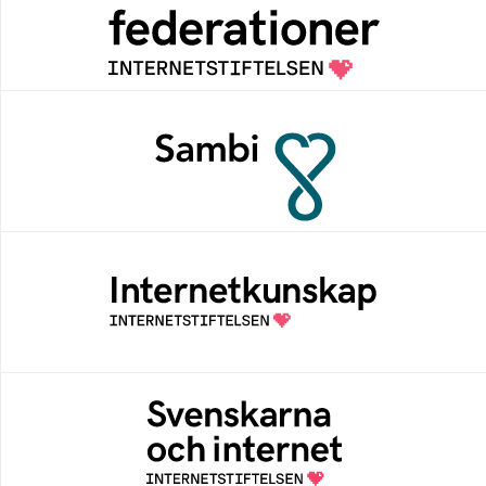
Grunden för medlemskap i en sektors- eller
kontextspecifik federation
Sambi
Sambi möjliggör en säker åtkomst till
digitala tjänster för sektorn vård, hälsa och
omsorg
Internetkunskap
Samlad kunskap som hjälper dig att bli en
säker och medveten internetanvändare
Svenskarna och internet
En årlig studie av svenska folkets
internetvanor