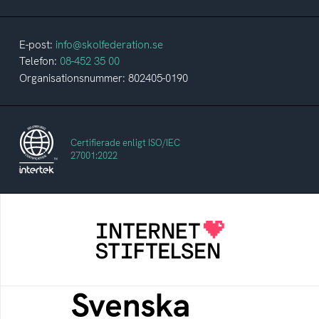
E-post:
info@skolfederation.se
Telefon:
08-452 35 00
Organisationsnummer: 802405-0190
Certifierade enligt ISO/IEC
27001:2022
Internetstiftelsen
Internetstiftelsen verkar för ett internet som
bidrar positivt till människan och samhället
Svenska federationer