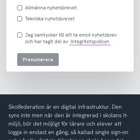
Allmänna nyhetsbrevet
Tekniska nyhetsbrevet
Jag
Jag samtycker till att ta emot nyhetsbrev
samtycker
och har tagit del av
Integritetspolicyn
till
att
Prenumerera
ta
emot
nyhetsbrev
och
har
tagit
del
Skolfederation är en digital infrastruktur. Den
av
syns inte men när den är integrerad i skolans it-
integritetspolicyn
miljö, blir det möjligt för lärare och elever att
logga in endast en gång, så kallad single sign-on