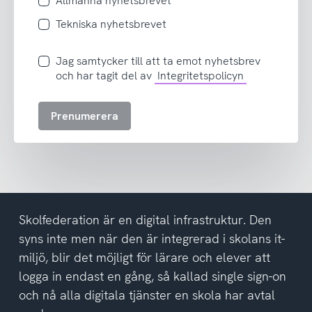
Allmänna nyhetsbrevet
Tekniska nyhetsbrevet
Jag
Jag samtycker till att ta emot nyhetsbrev
samtycker
och har tagit del av
Integritetspolicyn
till
att
Prenumerera
ta
emot
nyhetsbrev
och
har
tagit
del
Skolfederation är en digital infrastruktur. Den
av
syns inte men när den är integrerad i skolans it-
integritetspolicyn
miljö, blir det möjligt för lärare och elever att
logga in endast en gång, så kallad single sign-on
och nå alla digitala tjänster en skola har avtal