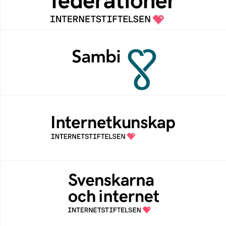
kontextspecifik federation
Sambi
Sambi möjliggör en säker åtkomst till
digitala tjänster för sektorn vård, hälsa och
omsorg
Internetkunskap
Samlad kunskap som hjälper dig att bli en
säker och medveten internetanvändare
Svenskarna och internet
En årlig studie av svenska folkets
internetvanor