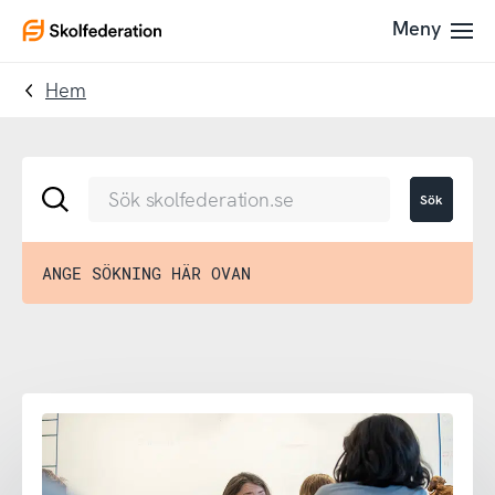
Till
Till
Meny
To
navigering
innehållet
startpage
Hem
Sök
Sök
skolfederation.se
ANGE SÖKNING HÄR OVAN