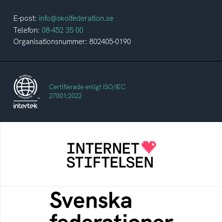
E-post:
info@skolfederation.se
Telefon:
08-452 35 00
Organisationsnummer: 802405-0190
Certifierade enligt ISO/IEC
27001:2022
Internetstiftelsen
Internetstiftelsen verkar för ett internet som
bidrar positivt till människan och samhället
Svenska federationer
Grunden för medlemskap i en sektors- eller