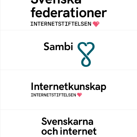
Grunden för medlemskap i en sektors- eller
kontextspecifik federation
Sambi
Sambi möjliggör en säker åtkomst till
digitala tjänster för sektorn vård, hälsa och
omsorg
Internetkunskap
Samlad kunskap som hjälper dig att bli en
säker och medveten internetanvändare
Svenskarna och internet
En årlig studie av svenska folkets
internetvanor