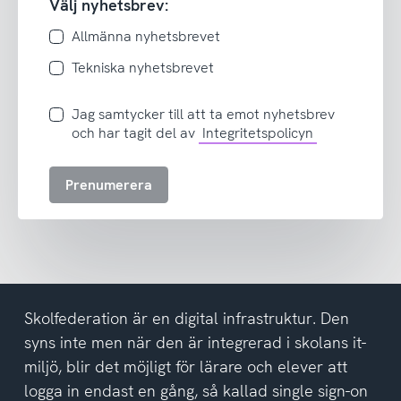
Välj nyhetsbrev:
Allmänna nyhetsbrevet
Tekniska nyhetsbrevet
Jag
Jag samtycker till att ta emot nyhetsbrev
samtycker
och har tagit del av
Integritetspolicyn
till
att
Prenumerera
ta
emot
nyhetsbrev
och
har
tagit
del
Skolfederation är en digital infrastruktur. Den
av
syns inte men när den är integrerad i skolans it-
integritetspolicyn
miljö, blir det möjligt för lärare och elever att
logga in endast en gång, så kallad single sign-on