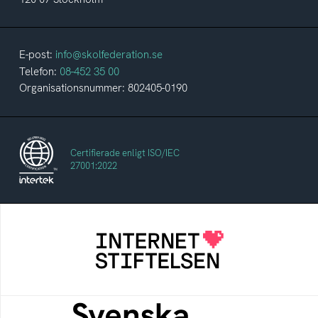
E-post:
info@skolfederation.se
Telefon:
08-452 35 00
Organisationsnummer: 802405-0190
Certifierade enligt ISO/IEC
27001:2022
Internetstiftelsen
Internetstiftelsen verkar för ett internet som
bidrar positivt till människan och samhället
Svenska federationer