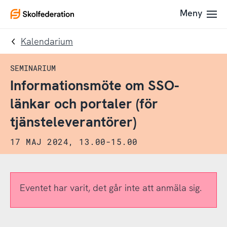
Till
Till
Meny
To
navigering
innehållet
startpage
Kalendarium
SEMINARIUM
Informationsmöte om SSO-
länkar och portaler (för
tjänsteleverantörer)
17 MAJ 2024, 13.00-15.00
Eventet har varit, det går inte att anmäla sig.