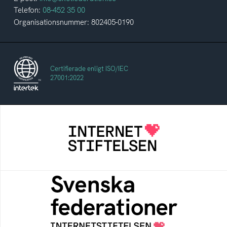
Telefon:
08-452 35 00
Organisationsnummer: 802405-0190
Certifierade enligt ISO/IEC
27001:2022
Internetstiftelsen
Internetstiftelsen verkar för ett internet som
bidrar positivt till människan och samhället
Svenska federationer
Grunden för medlemskap i en sektors- eller
kontextspecifik federation