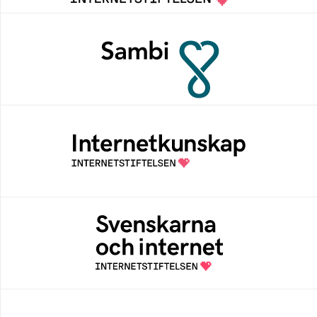
Sambi
Sambi möjliggör en säker åtkomst till
digitala tjänster för sektorn vård, hälsa och
omsorg
Internetkunskap
Samlad kunskap som hjälper dig att bli en
säker och medveten internetanvändare
Svenskarna och internet
En årlig studie av svenska folkets
internetvanor
Digitala lektioner