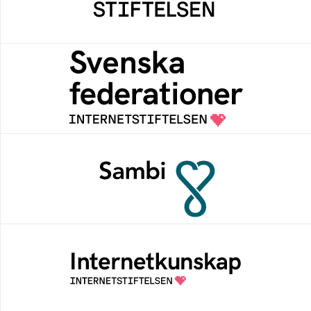
bidrar positivt till människan och samhället
Svenska federationer
Grunden för medlemskap i en sektors- eller
kontextspecifik federation
Sambi
Sambi möjliggör en säker åtkomst till
digitala tjänster för sektorn vård, hälsa och
omsorg
Internetkunskap
Samlad kunskap som hjälper dig att bli en
säker och medveten internetanvändare