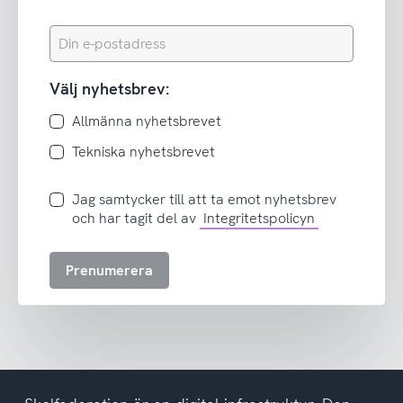
Din
e-
postadress
Välj nyhetsbrev:
Allmänna nyhetsbrevet
Tekniska nyhetsbrevet
Jag
Jag samtycker till att ta emot nyhetsbrev
samtycker
och har tagit del av
Integritetspolicyn
till
att
Prenumerera
ta
emot
nyhetsbrev
och
har
tagit
del