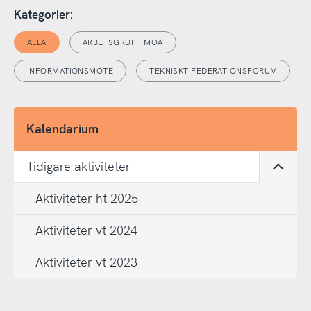
Kategorier:
ALLA
ARBETSGRUPP MOA
INFORMATIONSMÖTE
TEKNISKT FEDERATIONSFORUM
Kalendarium
Tidigare aktiviteter
Öppna
Aktiviteter ht 2025
Aktiviteter vt 2024
Aktiviteter vt 2023