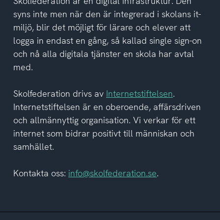
Skolfederation är en digital infrastruktur. Den
av
syns inte men när den är integrerad i skolans it-
integritetspolicyn
miljö, blir det möjligt för lärare och elever att
logga in endast en gång, så kallad single sign-on
och nå alla digitala tjänster en skola har avtal
med.
Skolfederation drivs av
Internetstiftelsen
.
Internetstiftelsen är en oberoende, affärsdriven
och allmännyttig organisation. Vi verkar för ett
internet som bidrar positivt till människan och
samhället.
Kontakta oss:
info@skolfederation.se
.