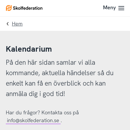
Till
Till
Meny
To
navigering
innehållet
startpage
Hem
Kalendarium
På den här sidan samlar vi alla
kommande, aktuella händelser så du
enkelt kan få en överblick och kan
anmäla dig i god tid!
Har du frågor? Kontakta oss på
info@skolfederation.se
.