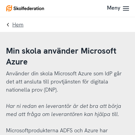
Till
Till
Meny
To
navigering
innehållet
startpage
Hem
Min skola använder Microsoft
Azure
Använder din skola Microsoft Azure som IdP går
det att ansluta till provtjänsten för digitala
nationella prov (DNP).
Har ni redan en leverantör är det bra att börja
med att fråga om leverantören kan hjälpa till.
Microsoftprodukterna ADFS och Azure har