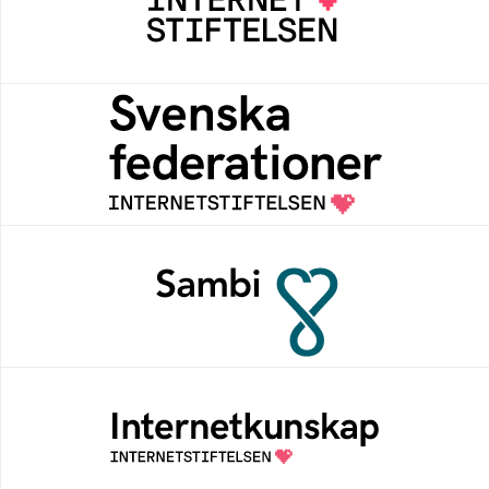
Internetstiftelsen verkar för ett internet som
bidrar positivt till människan och samhället
Svenska federationer
Grunden för medlemskap i en sektors- eller
kontextspecifik federation
Sambi
Sambi möjliggör en säker åtkomst till
digitala tjänster för sektorn vård, hälsa och
omsorg
Internetkunskap
Samlad kunskap som hjälper dig att bli en
säker och medveten internetanvändare