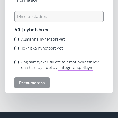
Din
e-
postadress
Välj nyhetsbrev:
Allmänna nyhetsbrevet
Tekniska nyhetsbrevet
Jag
Jag samtycker till att ta emot nyhetsbrev
samtycker
och har tagit del av
Integritetspolicyn
till
att
Prenumerera
ta
emot
nyhetsbrev
och
har
tagit