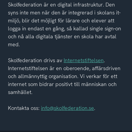
del
Skolfederation är en digital infrastruktur. Den
av
syns inte men när den är integrerad i skolans it-
integritetspolicyn
miljö, blir det möjligt för lärare och elever att
logga in endast en gång, så kallad single sign-on
och nå alla digitala tjänster en skola har avtal
med.
Skolfederation drivs av
Internetstiftelsen
.
Internetstiftelsen är en oberoende, affärsdriven
och allmännyttig organisation. Vi verkar för ett
internet som bidrar positivt till människan och
samhället.
Kontakta oss:
info@skolfederation.se
.