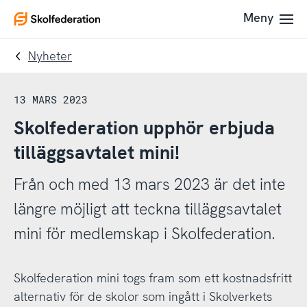
Till
Till
Meny
To
navigering
innehållet
startpage
Nyheter
13 MARS 2023
Skolfederation upphör erbjuda
tilläggsavtalet mini!
Från och med 13 mars 2023 är det inte
längre möjligt att teckna tilläggsavtalet
mini för medlemskap i Skolfederation.
Skolfederation mini togs fram som ett kostnadsfritt
alternativ för de skolor som ingått i Skolverkets