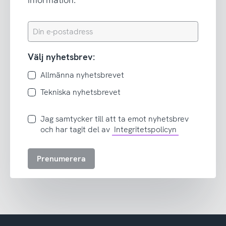
Din
e-
postadress
Välj nyhetsbrev:
Allmänna nyhetsbrevet
Tekniska nyhetsbrevet
Jag
Jag samtycker till att ta emot nyhetsbrev
samtycker
och har tagit del av
Integritetspolicyn
till
att
Prenumerera
ta
emot
nyhetsbrev
och
har
tagit