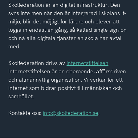
del
Skolfederation är en digital infrastruktur. Den
av
syns inte men när den är integrerad i skolans it-
integritetspolicyn
miljö, blir det möjligt för lärare och elever att
logga in endast en gång, så kallad single sign-on
och nå alla digitala tjänster en skola har avtal
med.
Skolfederation drivs av
Internetstiftelsen
.
Internetstiftelsen är en oberoende, affärsdriven
och allmännyttig organisation. Vi verkar för ett
internet som bidrar positivt till människan och
samhället.
Kontakta oss:
info@skolfederation.se
.