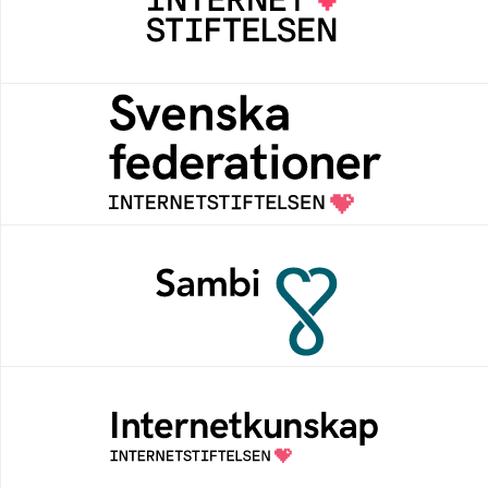
Internetstiftelsen verkar för ett internet som
bidrar positivt till människan och samhället
Svenska federationer
Grunden för medlemskap i en sektors- eller
kontextspecifik federation
Sambi
Sambi möjliggör en säker åtkomst till
digitala tjänster för sektorn vård, hälsa och
omsorg
Internetkunskap
Samlad kunskap som hjälper dig att bli en
säker och medveten internetanvändare