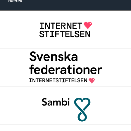
Internetstiftelsen
Internetstiftelsen verkar för ett internet som
bidrar positivt till människan och samhället
Svenska federationer
Grunden för medlemskap i en sektors- eller
kontextspecifik federation
Sambi
Sambi möjliggör en säker åtkomst till
digitala tjänster för sektorn vård, hälsa och
omsorg
Internetkunskap