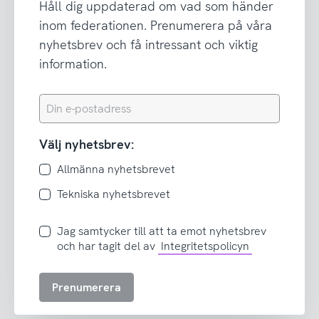
Håll dig uppdaterad om vad som händer
inom federationen. Prenumerera på våra
nyhetsbrev och få intressant och viktig
information.
Din
e-
postadress
Välj nyhetsbrev:
Allmänna nyhetsbrevet
Tekniska nyhetsbrevet
Jag
Jag samtycker till att ta emot nyhetsbrev
samtycker
och har tagit del av
Integritetspolicyn
till
att
Prenumerera
ta
emot