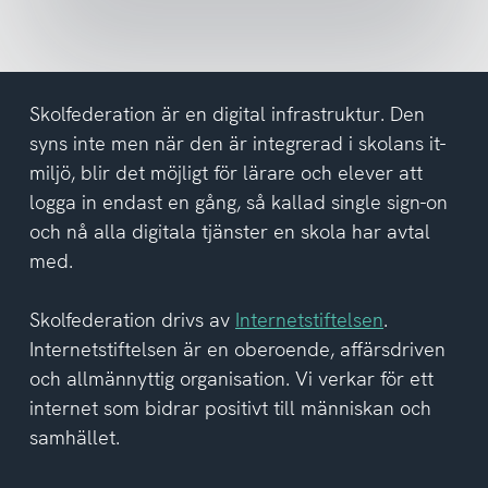
nyhetsbrev
och
har
tagit
del
Skolfederation är en digital infrastruktur. Den
av
syns inte men när den är integrerad i skolans it-
integritetspolicyn
miljö, blir det möjligt för lärare och elever att
logga in endast en gång, så kallad single sign-on
och nå alla digitala tjänster en skola har avtal
med.
Skolfederation drivs av
Internetstiftelsen
.
Internetstiftelsen är en oberoende, affärsdriven
och allmännyttig organisation. Vi verkar för ett
internet som bidrar positivt till människan och
samhället.