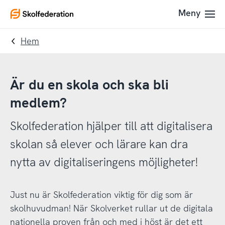
Till
Till
Meny
To
navigering
innehållet
startpage
Hem
Är du en skola och ska bli
medlem?
Skolfederation hjälper till att digitalisera
skolan så elever och lärare kan dra
nytta av digitaliseringens möjligheter!
Just nu är Skolfederation viktig för dig som är
skolhuvudman! När Skolverket rullar ut de digitala
nationella proven från och med i höst är det ett