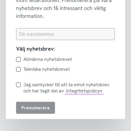
inom federationen. Prenumerera på våra
nyhetsbrev och få intressant och viktig
information.
Din
e-
postadress
Välj nyhetsbrev:
Allmänna nyhetsbrevet
Tekniska nyhetsbrevet
Jag
Jag samtycker till att ta emot nyhetsbrev
samtycker
och har tagit del av
Integritetspolicyn
till
att
Prenumerera
ta
emot
nyhetsbrev
och