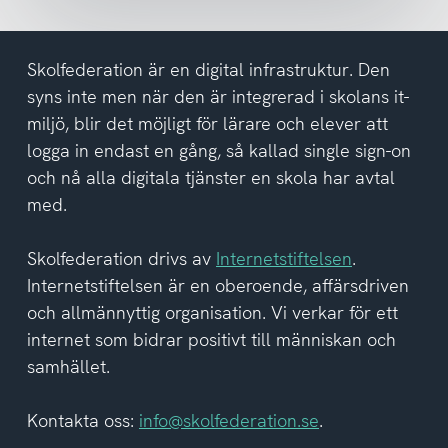
har
tagit
del
Skolfederation är en digital infrastruktur. Den
av
syns inte men när den är integrerad i skolans it-
integritetspolicyn
miljö, blir det möjligt för lärare och elever att
logga in endast en gång, så kallad single sign-on
och nå alla digitala tjänster en skola har avtal
med.
Skolfederation drivs av
Internetstiftelsen
.
Internetstiftelsen är en oberoende, affärsdriven
och allmännyttig organisation. Vi verkar för ett
internet som bidrar positivt till människan och
samhället.
Kontakta oss:
info@skolfederation.se
.