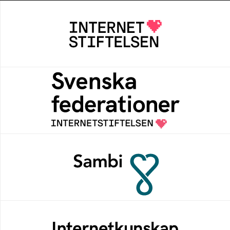
Internetstiftelsen
Internetstiftelsen verkar för ett internet som
bidrar positivt till människan och samhället
Svenska federationer
Grunden för medlemskap i en sektors- eller
kontextspecifik federation
Sambi
Sambi möjliggör en säker åtkomst till
digitala tjänster för sektorn vård, hälsa och
omsorg
Internetkunskap